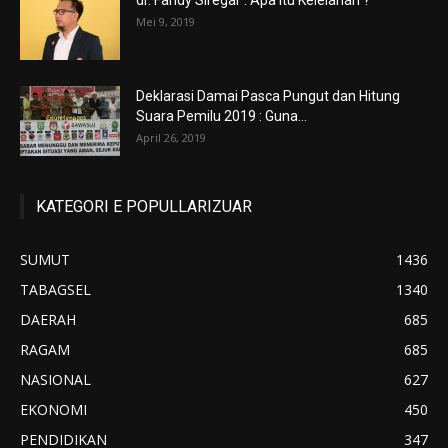
dr. Fandy Siregar : Apa itu Kelelahan ?
Mei 9, 2019
Deklarasi Damai Pasca Pungut dan Hitung
Suara Pemilu 2019 : Guna...
April 26, 2019
KATEGORI E POPULLARIZUAR
SUMUT
1436
TABAGSEL
1340
DAERAH
685
RAGAM
685
NASIONAL
627
EKONOMI
450
PENDIDIKAN
347