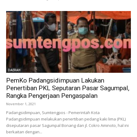
DAERAH
PemKo Padangsidimpuan Lakukan
Penertiban PKL Seputaran Pasar Sagumpal,
Rangka Pengerjaan Pengaspalan
November 1, 2021
Padangsidimpuan, Sumtengpos - Pemerintah Kota
Padangsidimpuan melakukan penertiban pedang kaki lima (PKL)
diseputaran pasar Sagumpal Bonang dan jl. Cokro Aminoto, hal ini
berkaitan dengan...