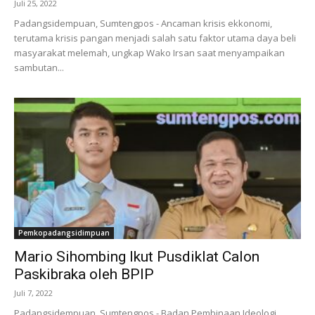
Juli 25, 2022
Padangsidempuan, Sumtengpos - Ancaman krisis ekkonomi,
terutama krisis pangan menjadi salah satu faktor utama daya beli
masyarakat melemah, ungkap Wako Irsan saat menyampaikan
sambutan...
Pemkopadangsidimpuan
Mario Sihombing Ikut Pusdiklat Calon
Paskibraka oleh BPIP
Juli 7, 2022
Padangsidempuan, Sumtengpos - Badan Pembinaan Ideologi