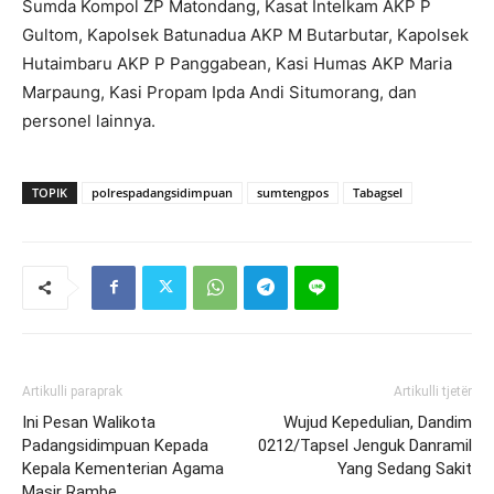
Sumda Kompol ZP Matondang, Kasat Intelkam AKP P
Gultom, Kapolsek Batunadua AKP M Butarbutar, Kapolsek
Hutaimbaru AKP P Panggabean, Kasi Humas AKP Maria
Marpaung, Kasi Propam Ipda Andi Situmorang, dan
personel lainnya.
TOPIK
polrespadangsidimpuan
sumtengpos
Tabagsel
Artikulli paraprak
Artikulli tjetër
Ini Pesan Walikota
Wujud Kepedulian, Dandim
Padangsidimpuan Kepada
0212/Tapsel Jenguk Danramil
Kepala Kementerian Agama
Yang Sedang Sakit
Masir Rambe