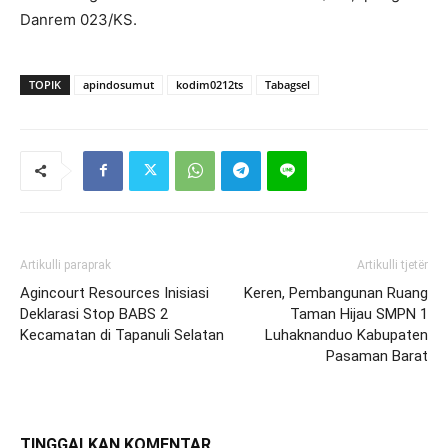
Danrem 023/KS.
TOPIK
apindosumut
kodim0212ts
Tabagsel
Artikulli paraprak
Artikulli tjetër
Agincourt Resources Inisiasi
Keren, Pembangunan Ruang
Deklarasi Stop BABS 2
Taman Hijau SMPN 1
Kecamatan di Tapanuli Selatan
Luhaknanduo Kabupaten
Pasaman Barat
TINGGALKAN KOMENTAR