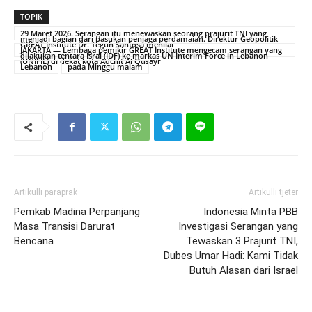
TOPIK
29 Maret 2026. Serangan itu menewaskan seorang prajurit TNI yang
menjadi bagian dari pasukan penjaga perdamaian. Direktur Geopolitik
GREAT Institute Dr. Teguh Santosa menilai
JAKARTA — Lembaga pemikir GREAT Institute mengecam serangan yang
dilakukan tentara Isral (IDF) ke markas UN Interim Force in Lebanon
(UNIFIL) di dekat kota Adchit Al Qusayr
Lebanon
pada Minggu malam
Artikulli paraprak
Artikulli tjetër
Pemkab Madina Perpanjang
Indonesia Minta PBB
Masa Transisi Darurat
Investigasi Serangan yang
Bencana
Tewaskan 3 Prajurit TNI,
Dubes Umar Hadi: Kami Tidak
Butuh Alasan dari Israel