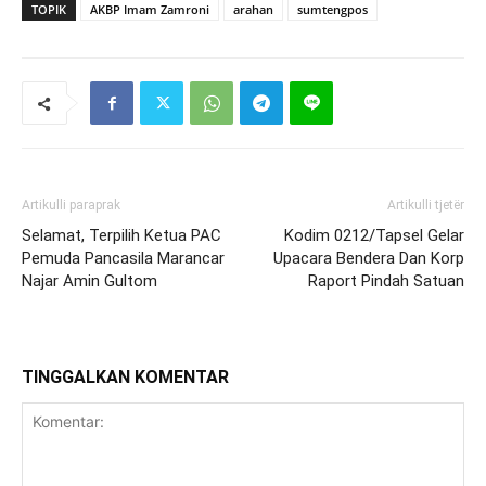
TOPIK
AKBP Imam Zamroni
arahan
sumtengpos
Artikulli paraprak
Artikulli tjetër
Selamat, Terpilih Ketua PAC
Kodim 0212/Tapsel Gelar
Pemuda Pancasila Marancar
Upacara Bendera Dan Korp
Najar Amin Gultom
Raport Pindah Satuan
TINGGALKAN KOMENTAR