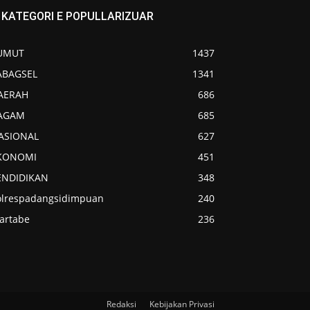
KATEGORI E POPULLARIZUAR
UMUT
1437
ABAGSEL
1341
AERAH
686
AGAM
685
ASIONAL
627
KONOMI
451
ENDIDIKAN
348
olrespadangsidimpuan
240
artabe
236
Redaksi
Kebijakan Privasi