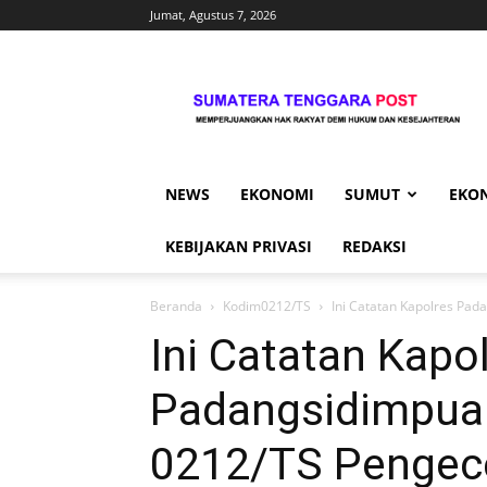
Jumat, Agustus 7, 2026
Sumtengpost
NEWS
EKONOMI
SUMUT
EKO
KEBIJAKAN PRIVASI
REDAKSI
Beranda
Kodim0212/TS
Ini Catatan Kapolres Pad
Ini Catatan Kapo
Padangsidimpua
0212/TS Pengece