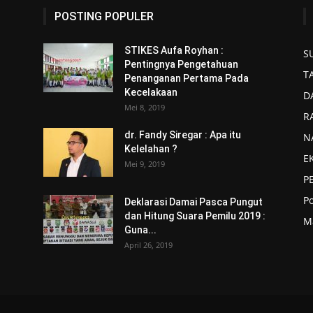
POSTING POPULER
STIKES Aufa Royhan :
S
Pentingnya Pengetahuan
T
Penanganan Pertama Pada
Kecelakaan
D
Mei 8, 2019
R
dr. Fandy Siregar : Apa itu
N
Kelelahan ?
E
Mei 9, 2019
P
P
Deklarasi Damai Pasca Pungut
dan Hitung Suara Pemilu 2019 :
M
Guna...
April 26, 2019