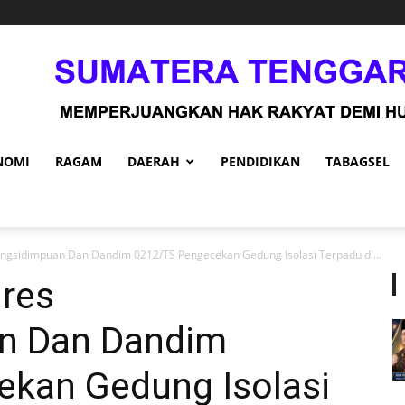
NOMI
RAGAM
DAERAH
PENDIDIKAN
TABAGSEL
angsidimpuan Dan Dandim 0212/TS Pengecekan Gedung Isolasi Terpadu di...
lres
n Dan Dandim
kan Gedung Isolasi