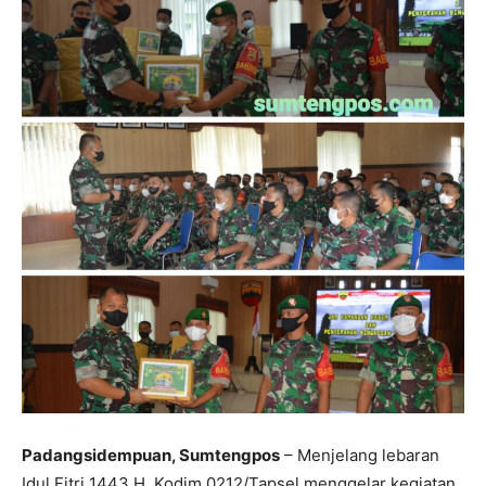
Padangsidempuan, Sumtengpos
– Menjelang lebaran
Idul Fitri 1443 H, Kodim 0212/Tapsel menggelar kegiatan