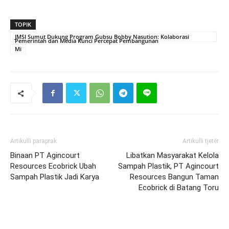
TOPIK
JMSI Sumut Dukung Program Gubsu Bobby Nasution: Kolaborasi
Pemerintah dan Media Kunci Percepat Pembangunan
Mi
Artikulli paraprak
Artikulli tjetër
Binaan PT Agincourt
Libatkan Masyarakat Kelola
Resources Ecobrick Ubah
Sampah Plastik, PT Agincourt
Sampah Plastik Jadi Karya
Resources Bangun Taman
Ecobrick di Batang Toru