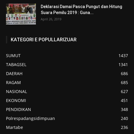
Deklarasi Damai Pasca Pungut dan Hitung
Suara Pemilu 2019 : Guna...
April 26, 2019
KATEGORI E POPULLARIZUAR
SUMUT
1437
TABAGSEL
1341
DAERAH
686
RAGAM
685
NASIONAL
627
EKONOMI
451
PENDIDIKAN
348
Polrespadangsidimpuan
240
Martabe
236