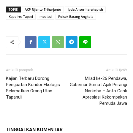
TOPIK
AKP Rijanto Triharjanto
Ipda Ansor harahap sh
Kapolres Tapsel
mediasi
Polsek Batang Angkola
Artikulli paraprak
Artikulli tjetër
Kajian Terbaru Dorong
Milad ke-26 Pendawa,
Penguatan Koridor Ekologis
Gubernur Sumut Ajak Perangi
Selamatkan Orang Utan
Narkoba – Anto Genk
Tapanuli
Apresiasi Kekompakan
Pemuda Jawa
TINGGALKAN KOMENTAR