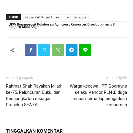
TOPIK
Ketua PWI Pusat Turun
sumtengpos
UKW Bonapasogit Kolaborasi Agincourt Resources Diserbu Jurnalis 8
Penjuru Mata Angin
Artikulli paraprak
Artikulli tjetër
Rahmat Shah Rayakan Milad
Warga kecewa , PT Godrayns
ke-75, Peluncuran Buku, dan
selaku Vendor PLN ,Diduga
Pengangkatan sebagai
lamban terhadap pengaduan
Presiden SEAZA
konsumen
TINGGALKAN KOMENTAR