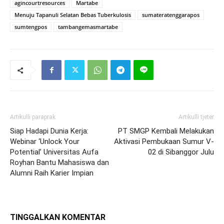
agincourtresources
Martabe
Menuju Tapanuli Selatan Bebas Tuberkulosis
sumateratenggarapos
sumtengpos
tambangemasmartabe
Artikulli paraprak
Artikulli tjetër
Siap Hadapi Dunia Kerja:
PT SMGP Kembali Melakukan
Webinar ‘Unlock Your
Aktivasi Pembukaan Sumur V-
Potential’ Universitas Aufa
02 di Sibanggor Julu
Royhan Bantu Mahasiswa dan
Alumni Raih Karier Impian
TINGGALKAN KOMENTAR