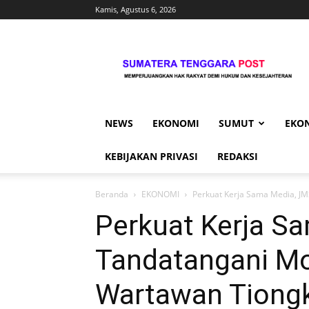
Kamis, Agustus 6, 2026
Sumtengpost
NEWS
EKONOMI
SUMUT
EKO
KEBIJAKAN PRIVASI
REDAKSI
Beranda
EKONOMI
Perkuat Kerja Sama Media, J
Perkuat Kerja S
Tandatangani Mo
Wartawan Tiong