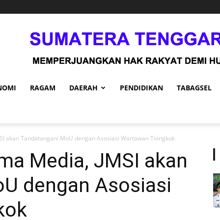
NOMI
RAGAM
DAERAH
PENDIDIKAN
TABAGSEL
MSI akan Tandatangani MoU dengan Asosiasi Wartawan Tiongkok
ama Media, JMSI akan
U dengan Asosiasi
kok