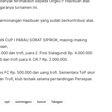
n banyak terimakasih kepada Ongku P Hasibuan atas
ggaranya turnamen ini.
armonangan Hasibuan yang sudah berkontribusi atas
AN CUP I PARAU SORAT SIPIROK, masing-masing
naan,
.000 dan trofi, juara 2. Posi Sialagundi Rp. 4.000.000
00 dan trofi juara 4. CR 7 Rp. 2.000.000.
s FC Rp. 500.000 dan uang trofi. Sementara ToP skor
an Trofi, klub terbaik selama pertandingan Persepas
oph
sumtengpos
Sumut
Tabagsel