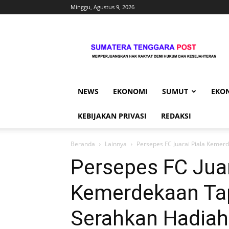
Minggu, Agustus 9, 2026
Sumtengpost
NEWS
EKONOMI
SUMUT
EKO
KEBIJAKAN PRIVASI
REDAKSI
Beranda
Lainnya
Persepes FC Juarai Piala Kemer
Persepes FC Juar
Kemerdekaan Ta
Serahkan Hadia