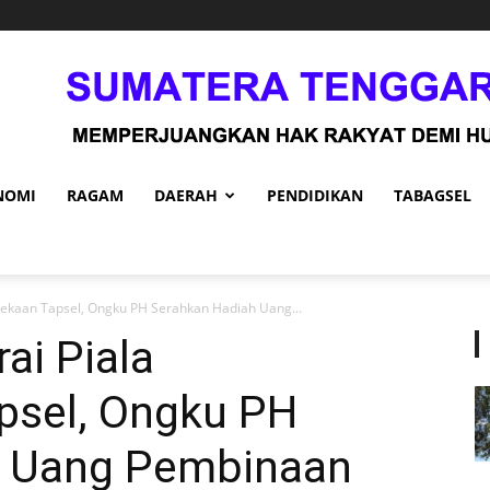
NOMI
RAGAM
DAERAH
PENDIDIKAN
TABAGSEL
dekaan Tapsel, Ongku PH Serahkan Hadiah Uang...
ai Piala
psel, Ongku PH
h Uang Pembinaan