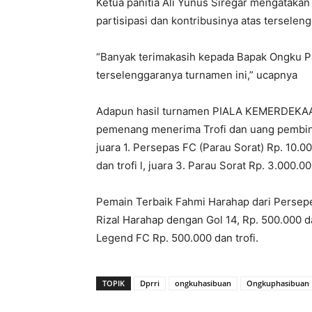
Ketua panitia Ali Yunus Siregar mengataka
partisipasi dan kontribusinya atas terselen
“Banyak terimakasih kepada Bapak Ongku P
terselenggaranya turnamen ini,” ucapnya
Adapun hasil turnamen PIALA KEMERDEKA
pemenang menerima Trofi dan uang pembi
juara 1. Persepas FC (Parau Sorat) Rp. 10.00
dan trofi l, juara 3. Parau Sorat Rp. 3.000.0
Pemain Terbaik Fahmi Harahap dari Persepe
Rizal Harahap dengan Gol 14, Rp. 500.000 d
Legend FC Rp. 500.000 dan trofi.
TOPIK
Dprri
ongkuhasibuan
Ongkuphasibuan