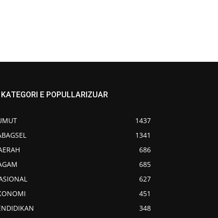
KATEGORI E POPULLARIZUAR
UMUT
1437
ABAGSEL
1341
AERAH
686
AGAM
685
ASIONAL
627
KONOMI
451
ENDIDIKAN
348