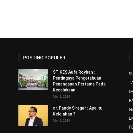
POSTING POPULER
STIKES Aufa Royhan :
S
Pentingnya Pengetahuan
T
Penanganan Pertama Pada
Kecelakaan
D
Mei 8, 2019
R
dr. Fandy Siregar : Apa itu
N
Kelelahan ?
E
Mei 9, 2019
P