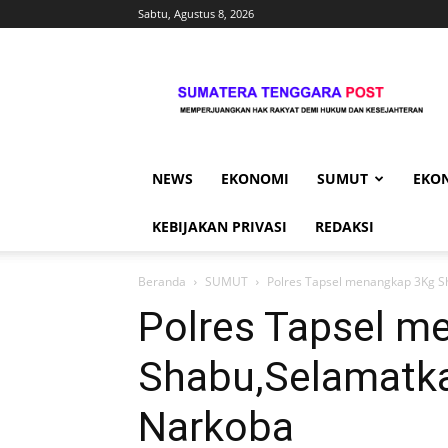
Sabtu, Agustus 8, 2026
Sumtengpost
NEWS
EKONOMI
SUMUT
EKO
KEBIJAKAN PRIVASI
REDAKSI
Beranda
SUMUT
Polres Tapsel menangkap 3Kg S
Polres Tapsel m
Shabu,Selamatka
Narkoba