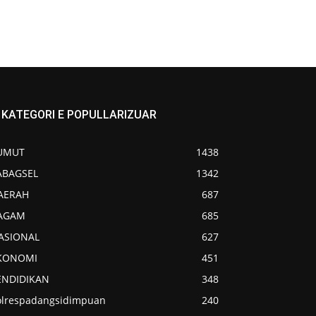
KATEGORI E POPULLARIZUAR
UMUT
1438
ABAGSEL
1342
AERAH
687
AGAM
685
ASIONAL
627
KONOMI
451
ENDIDIKAN
348
olrespadangsidimpuan
240