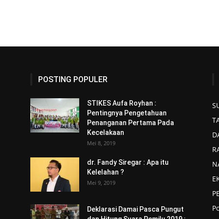
POSTING POPULER
STIKES Aufa Royhan :
S
Pentingnya Pengetahuan
T
Penanganan Pertama Pada
Kecelakaan
D
Mei 8, 2019
R
dr. Fandy Siregar : Apa itu
N
Kelelahan ?
E
Mei 9, 2019
P
P
Deklarasi Damai Pasca Pungut
dan Hitung Suara Pemilu 2019 :