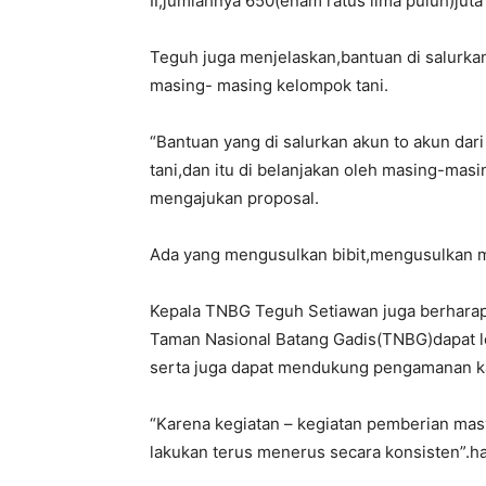
II,jumlahnya 650(enam ratus lima puluh)juta
Teguh juga menjelaskan,bantuan di salurkan
masing- masing kelompok tani.
“Bantuan yang di salurkan akun to akun da
tani,dan itu di belanjakan oleh masing-mas
mengajukan proposal.
Ada yang mengusulkan bibit,mengusulkan m
Kepala TNBG Teguh Setiawan juga berharap,
Taman Nasional Batang Gadis(TNBG)dapat l
serta juga dapat mendukung pengamanan 
“Karena kegiatan – kegiatan pemberian masya
lakukan terus menerus secara konsisten”.h