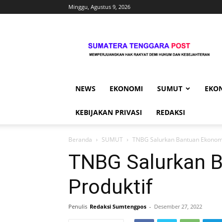
Minggu, Agustus 9, 2026
Sumtengpost
NEWS
EKONOMI
SUMUT
EKO
KEBIJAKAN PRIVASI
REDAKSI
Beranda
SUMUT
TNBG Salurkan Bantuan Ekonomi
TNBG Salurkan 
Produktif
Penulis
Redaksi Sumtengpos
-
Desember 27, 2022