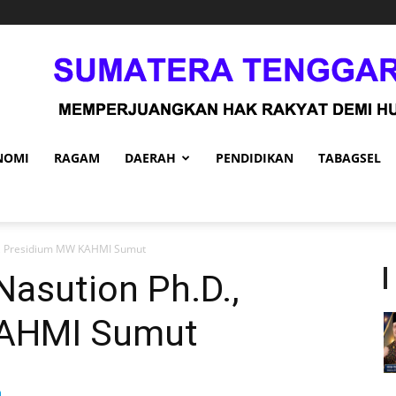
NOMI
RAGAM
DAERAH
PENDIDIKAN
TABAGSEL
., Presidium MW KAHMI Sumut
asution Ph.D.,
KAHMI Sumut