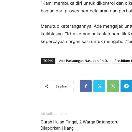
“Kami membuka diri untuk dikontrol dan dikri
bagian dari proses pembelajaran dan perba
Menutup keterangannya, Ade mengajak unt
keikhlasan. “Kita semua bukanlah pemilik
kepercayaan organisasi untuk mengabdi,”ta
TOPIK
Ade Parlaungan Nasution Ph.D.
Presidium
Bagikan
Artikulli paraprak
Curah Hujan Tinggi, 2 Warga Batangtoru
Dilaporkan Hilang