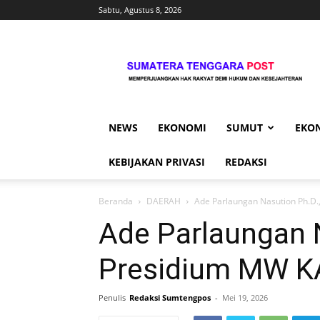
Sabtu, Agustus 8, 2026
Sumtengpost
NEWS
EKONOMI
SUMUT
EKO
KEBIJAKAN PRIVASI
REDAKSI
Beranda
DAERAH
Ade Parlaungan Nasution Ph.D
Ade Parlaungan N
Presidium MW 
Penulis
Redaksi Sumtengpos
-
Mei 19, 2026