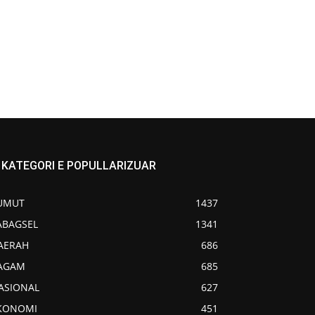
KATEGORI E POPULLARIZUAR
UMUT
1437
ABAGSEL
1341
AERAH
686
AGAM
685
ASIONAL
627
KONOMI
451