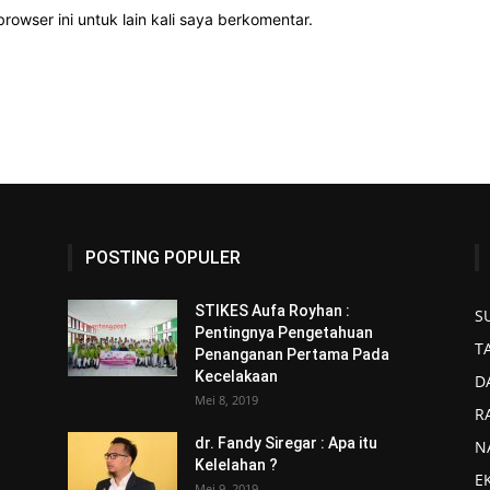
rowser ini untuk lain kali saya berkomentar.
POSTING POPULER
STIKES Aufa Royhan :
S
Pentingnya Pengetahuan
T
Penanganan Pertama Pada
Kecelakaan
D
Mei 8, 2019
R
dr. Fandy Siregar : Apa itu
N
Kelelahan ?
E
Mei 9, 2019