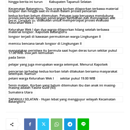
hingga berita ini turun
Kabupaten Tapanuli Selatan
Kecamatan Batangtoru. “Dua orang korban dilaporkan terbawa material
longsor dan hingga saat ini masih dalam proses pencarian
kedua korban belum ditemukan. Petugas juga berupaya mendukung
proses pencarian dengan penerangan tambahan dan menyiapkan alat
berat. Langkah itu dilakukan untuk mempercepat proses evakuasi
Kelurahan Wek I
Kelurahan Wek I dan dua warga dilaporkan hilang setelah terbawa
material longsor. Kapolsek Batangtoru
longsor terjadi di kawasan permukiman warga Lingkungan II
memicu bencana tanah longsor di Lingkungan II
mengatakan peristiwa itu bermula saat hujan deras turun sekitar pukul
17.00 WIB. Dua jam kemudian
pada Senin
pelajar yang juga merupakan warga setempat. Menurut Kapolsek
pencarian terhadap kedua korban telah dilakukan bersama masyarakat
setempat. Namun
petani warga Kelurahan Wek I
sekitar pukul 19.00 WIB
Senin malam. Korban yang belum ditemukan ibu dan anak ini masing-
masing adalah Yasine Gulo (43)
Sumatera Utara
TAPANULI SELATAN - Hujan lebat yang mengguyur wilayah Kecamatan
Batangtoru