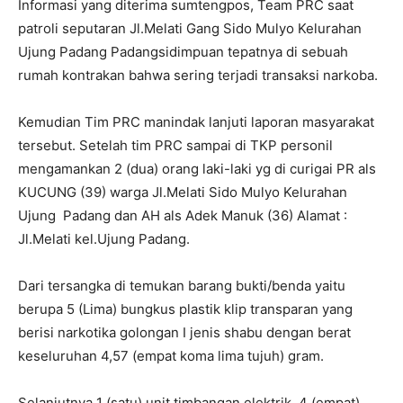
Informasi yang diterima sumtengpos, Team PRC saat
patroli seputaran Jl.Melati Gang Sido Mulyo Kelurahan
Ujung Padang Padangsidimpuan tepatnya di sebuah
rumah kontrakan bahwa sering terjadi transaksi narkoba.
Kemudian Tim PRC manindak lanjuti laporan masyarakat
tersebut. Setelah tim PRC sampai di TKP personil
mengamankan 2 (dua) orang laki-laki yg di curigai PR als
KUCUNG (39) warga Jl.Melati Sido Mulyo Kelurahan
Ujung Padang dan AH als Adek Manuk (36) Alamat :
Jl.Melati kel.Ujung Padang.
Dari tersangka di temukan barang bukti/benda yaitu
berupa 5 (Lima) bungkus plastik klip transparan yang
berisi narkotika golongan I jenis shabu dengan berat
keseluruhan 4,57 (empat koma lima tujuh) gram.
Selanjutnya 1 (satu) unit timbangan elektrik, 4 (empat)