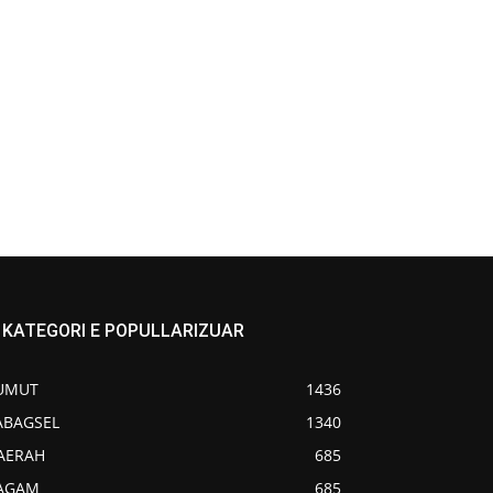
KATEGORI E POPULLARIZUAR
UMUT
1436
ABAGSEL
1340
AERAH
685
AGAM
685