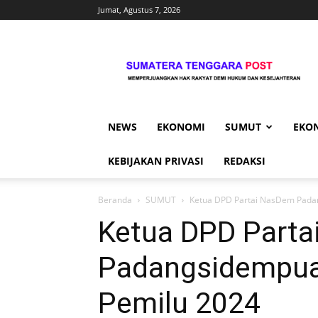
Jumat, Agustus 7, 2026
Sumtengpost
NEWS
EKONOMI
SUMUT
EKO
KEBIJAKAN PRIVASI
REDAKSI
Beranda
SUMUT
Ketua DPD Partai NasDem Pada
Ketua DPD Part
Padangsidempua
Pemilu 2024