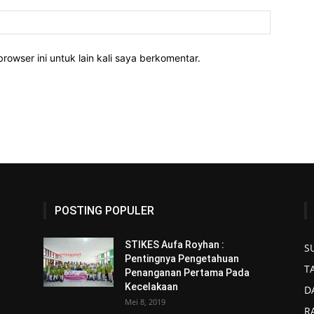
rowser ini untuk lain kali saya berkomentar.
POSTING POPULER
STIKES Aufa Royhan :
S
Pentingnya Pengetahuan
T
Penanganan Pertama Pada
Kecelakaan
D
Mei 8, 2019
R