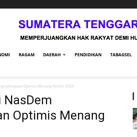
NOMI
RAGAM
DAERAH
PENDIDIKAN
TABAGSEL
ngsidempuan Optimis Menang Pemilu 2024
ai NasDem
n Optimis Menang