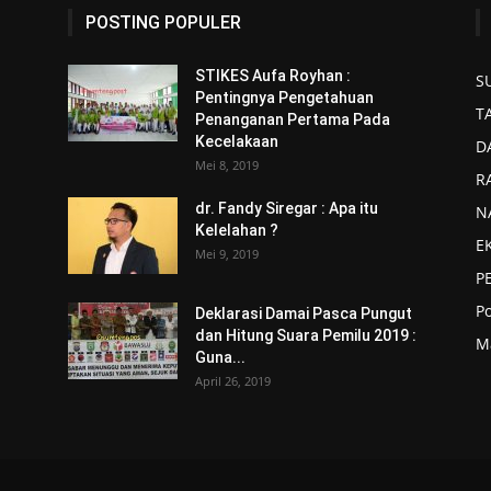
POSTING POPULER
STIKES Aufa Royhan :
S
Pentingnya Pengetahuan
T
Penanganan Pertama Pada
Kecelakaan
D
Mei 8, 2019
R
dr. Fandy Siregar : Apa itu
N
Kelelahan ?
E
Mei 9, 2019
P
P
Deklarasi Damai Pasca Pungut
dan Hitung Suara Pemilu 2019 :
M
Guna...
April 26, 2019