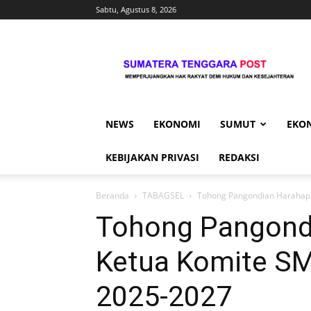
Sabtu, Agustus 8, 2026
Sumtengpost
NEWS
EKONOMI
SUMUT
EKO
KEBIJAKAN PRIVASI
REDAKSI
Beranda
TABAGSEL
Tohong Pangondian Harahap 
Tohong Pangondi
Ketua Komite S
2025-2027