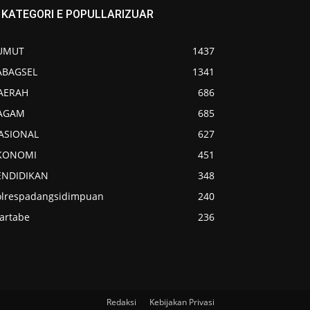
KATEGORI E POPULLARIZUAR
UMUT
1437
ABAGSEL
1341
AERAH
686
AGAM
685
ASIONAL
627
KONOMI
451
ENDIDIKAN
348
olrespadangsidimpuan
240
artabe
236
Redaksi
Kebijakan Privasi