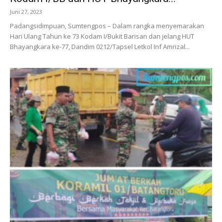
Juni 27, 2023
Padangsidimpuan, Sumtengpos – Dalam rangka menyemarakan
Hari Ulang Tahun ke 73 Kodam I/Bukit Barisan dan jelang HUT
Bhayangkara ke-77, Dandim 0212/Tapsel Letkol Inf Amrizal...