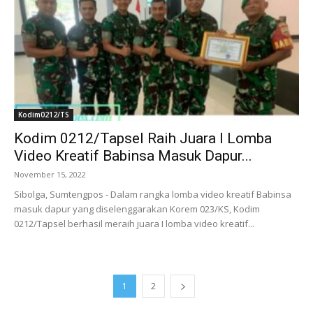
Kodim0212/TS
Kodim 0212/Tapsel Raih Juara I Lomba
Video Kreatif Babinsa Masuk Dapur...
November 15, 2022
Sibolga, Sumtengpos - Dalam rangka lomba video kreatif Babinsa
masuk dapur yang diselenggarakan Korem 023/KS, Kodim
0212/Tapsel berhasil meraih juara I lomba video kreatif...
1
2