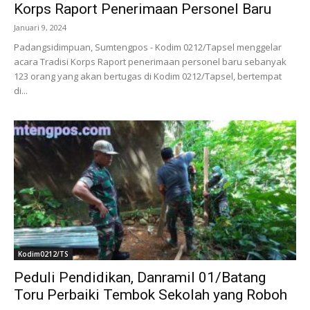
Korps Raport Penerimaan Personel Baru
Januari 9, 2024
Padangsidimpuan, Sumtengpos - Kodim 0212/Tapsel menggelar
acara Tradisi Korps Raport penerimaan personel baru sebanyak
123 orang yang akan bertugas di Kodim 0212/Tapsel, bertempat
di...
Kodim0212/TS
Peduli Pendidikan, Danramil 01/Batang
Toru Perbaiki Tembok Sekolah yang Roboh