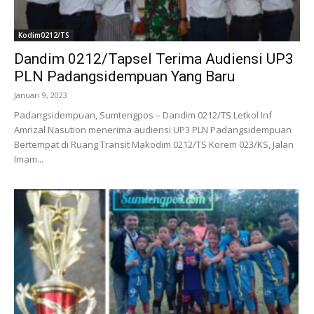
Kodim0212/TS
Dandim 0212/Tapsel Terima Audiensi UP3
PLN Padangsidempuan Yang Baru
Januari 9, 2023
Padangsidempuan, Sumtengpos – Dandim 0212/TS Letkol Inf
Amrizal Nasution menerima audiensi UP3 PLN Padangsidempuan
Bertempat di Ruang Transit Makodim 0212/TS Korem 023/KS, Jalan
Imam...