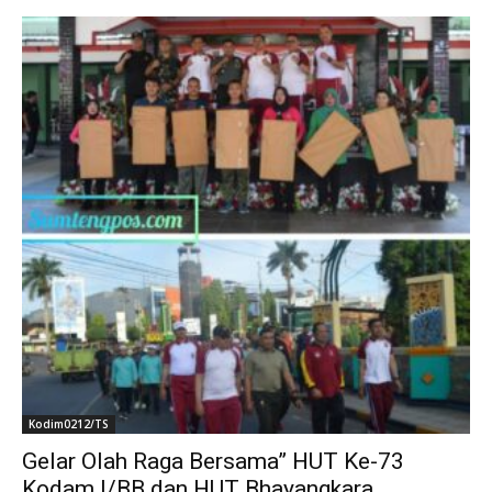
Kodim0212/TS
Gelar Olah Raga Bersama” HUT Ke-73
Kodam I/BB dan HUT Bhayangkara...